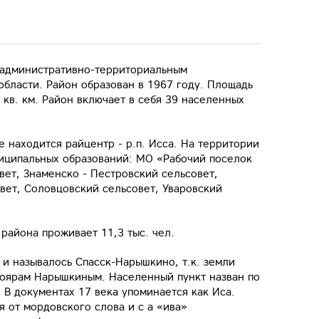
 административно-территориальным
бласти. Район образован в 1967 году. Площадь
 кв. км. Район включает в себя 39 населенных
е находится райцентр - р.п. Исса. На территории
иципальных образований: МО «Рабочий поселок
вет, Знаменско - Пестровский сельсовет,
вет, Соловцовский сельсовет, Уваровский
района проживает 11,3 тыс. чел.
е и называлось Спасск-Нарышкино, т.к. земли
боярам Нарышкиным. Населенный пункт назван по
. В документах 17 века упоминается как Иса.
 от мордовского слова и с а «ива»