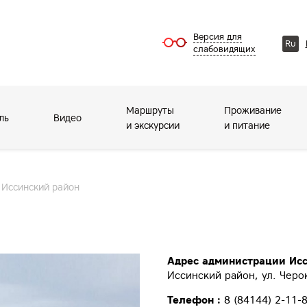
Версия для
Ru
слабовидящих
Маршруты
Проживание
ль
Видео
и экскурсии
и питание
Иссинский район
Адрес администрации Исс
Иссинский район, ул. Черок
Телефон :
8 (84144) 2-11-