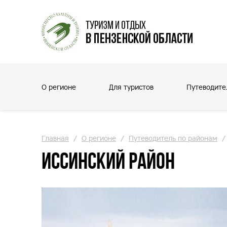
О регионе
Для туристов
Путеводите
Главная
/
О регионе
/
Путеводитель по районам
/
Иссинский район