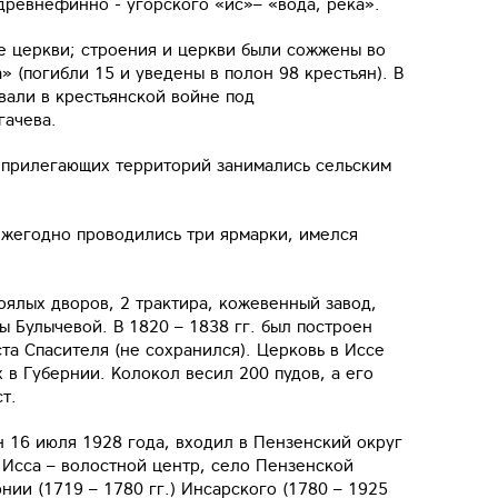
древнефинно - угорского «ис»– «вода, река».
е церкви; строения и церкви были сожжены во
» (погибли 15 и уведены в полон 98 крестьян). В
вали в крестьянской войне под
гачева.
 прилегающих территорий занимались сельским
ежегодно проводились три ярмарки, имелся
тоялых дворов, 2 трактира, кожевенный завод,
 Булычевой. В 1820 – 1838 гг. был построен
та Спасителя (не сохранился). Церковь в Иссе
 в Губернии. Колокол весил 200 пудов, а его
т.
 16 июля 1928 года, входил в Пензенский округ
Исса – волостной центр, село Пензенской
нии (1719 – 1780 гг.) Инсарского (1780 – 1925