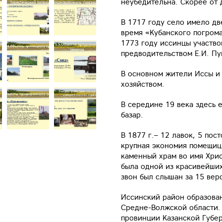
неубедительна. Скорее от 
В 1717 году село имело дв
время «Кубанского погрома
1773 году иссинцы участво
предводительством Е.И. Пу
В основном жители Иссы и
хозяйством.
В середине 19 века здесь 
базар.
В 1877 г.– 12 лавок, 5 пос
крупная экономия помещицы
каменный храм во имя Хрис
была одной из красивейших
звон был слышан за 15 верс
Иссинский район образован
Средне-Волжской области. 
провинции Казанской Губер