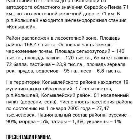
Расстояние от г.Пензы до р.п.Колышлей по
автодороге областного значения Сердобск-Пенза 71
км., по юго-восточной железной дороге 71 км. В
р.п.Колышлей находится железнодорожная станция
«Колышлей».
Район расположен в лесостепной зоне. Площадь
района 168,47 тыс.га. Основная часть земель –
черноземные почвы. Площадь сельхозугодий – 140
тыс.га., площадь пашни – 120 тыс.га., бонитет пашни –
72 балла, пастбища – 23,9 тыс.га., площадь зеркала
рек, прудов, водоемов – 95 га., леса – 6,8 тыс.га.
На территории Колышлейского района находится 19
муниципальных образований: 17 сельсоветов,
р.п.Колышлей, Колышлейский район. 61 населенный
пункт (деревни, села). Численность населения района
по состоянию на 1 января 2005 года – 27,47
тыс.человек. Национальный состав района: русские –
90%, мордва – 5%, татары – 1,3%, украинцы – 1%.
Презентация района