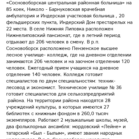
«Сосновоборская центральная районная больница» на
85 коек, Николо - Барнуковская врачебная
амбулатория и Индерская участковая больница , 20
фельдшерских пункта, Индерский Дом престарелых на
22 места. В селе Нижняя Липовка расположен
Нижнелиповский пансионат, где в летний период
отдыхают до 206 человек в смену. В р.п.
Сосновоборск расположено Пензенское высшее
лесное училище- колледж, где на дневном отделении
занимаются 206 человек и на заочном отделении 120
человек. Ежегодный прием учащихся на дневное
отделение 140 человек. Колледж готовит
специалистов по двум специальностям: техник-
лесовод и экономист. Техническое училище № 36
готовит специалистов для сельхозпредприятий
района. На территории района находятся 28
учреждений культуры, в которых имеются 27
библиотек с книжным фондом в 260,0 тысяч
экземпляров. Работают 2 музыкальные школы, музей,
два фольклорных ансамбля: мордовский «Лейне» и
татарский «Был - Былым», имеют звания народных