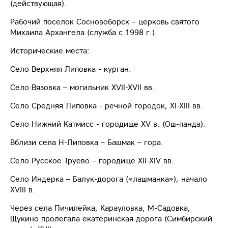
(действующая).
Рабочий поселок Сосновоборск – церковь святого
Михаила Архангела (служба с 1998 г.).
Исторические места:
Село Верхняя Липовка - курган.
Село Вязовка – могильник XVII-XVII вв.
Село Средняя Липовка - речной городок, XI-XIII вв.
Село Нижний Катмисс - городище XV в. (Ош-панда).
Вблизи села Н-Липовка – Башмак – гора.
Село Русское Труево – городище XII-XIV вв.
Село Индерка – Балук-дорога («лашманка»), начало
XVIII в.
Через села Пичилейка, Карауловка, М-Садовка,
Щукино пролегала екатеринская дорога (Симбирский