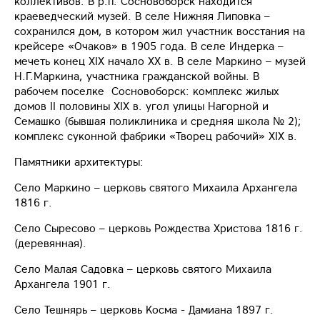
коллективов. В р.п. Сосновоборск находится
краеведческий музей. В селе Нижняя Липовка –
сохранился дом, в котором жил участник восстания на
крейсере «Очаков» в 1905 года. В селе Индерка –
мечеть конец XIX начало XX в. В селе Маркино – музей
Н.Г.Маркина, участника гражданской войны. В
рабочем поселке Сосновоборск: комплекс жилых
домов II половины XIX в. угол улицы Нагорной и
Семашко (бывшая поликлиника и средняя школа № 2);
комплекс суконной фабрики «Творец рабочий» XIX в.
Памятники архитектуры:
Село Маркино – церковь святого Михаила Архангела
1816 г.
Село Сыресово – церковь Рождества Христова 1816 г.
(деревянная).
Село Малая Садовка – церковь святого Михаила
Архангела 1901 г.
Село Тешнярь – церковь Косма - Дамиана 1897 г.