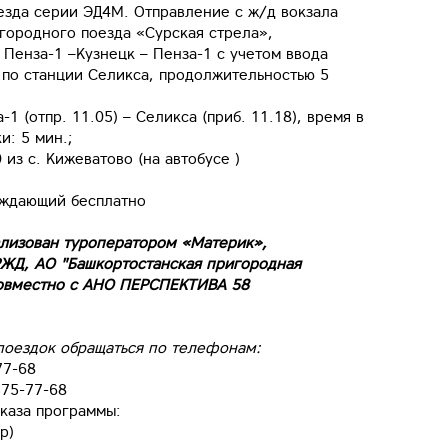
езда серии ЭД4М. Отправление с ж/д вокзала
городного поезда «Сурская стрела»,
Пенза-1 –Кузнецк – Пенза-1 с учетом ввода
 по станции Селикса, продолжительностью 5
 (отпр. 11.05) – Селикса (приб. 11.18), время в
и: 5 мин.;
 из с. Кижеватово (на автобусе )
ождающий бесплатно
ализован туроператором «Материк»,
ЖД, АО "Башкортостанская пригородная
совместно с АНО ПЕРСПЕКТИВА 58
поездок обращаться по телефонам:
77-68
375-77-68
каза программы:
p)