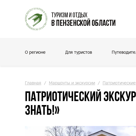
О регионе
Для туристов
Путеводите
Главная
/
Маршруты и экскурсии
/
Патриотические
Патриотический экску
Знать!»