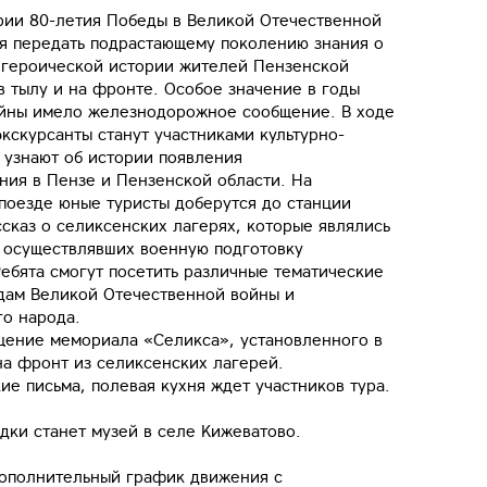
рии 80-летия Победы в Великой Отечественной
ся передать подрастающему поколению знания о
, героической истории жителей Пензенской
в тылу и на фронте. Особое значение в годы
йны имело железнодорожное сообщение. В ходе
кскурсанты станут участниками культурно-
 узнают об истории появления
ия в Пензе и Пензенской области. На
оезде юные туристы доберутся до станции
ссказ о селиксенских лагерях, которые являлись
, осуществлявших военную подготовку
ебята смогут посетить различные тематические
дам Великой Отечественной войны и
го народа.
щение мемориала «Селикса», установленного в
на фронт из селиксенских лагерей.
ие письма, полевая кухня ждет участников тура.
ки станет музей в селе Кижеватово.
дополнительный график движения с