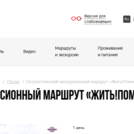
Версия для
Ru
слабовидящих
Маршруты
Проживание
ль
Видео
и экскурсии
и питание
/
Пенза
/
Патриотический экскурсионный маршрут «Жить!Помни
рсионный маршрут «Жить!Пом
1 день