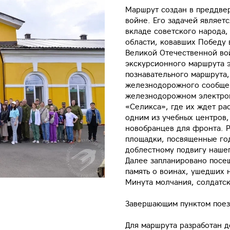
Маршрут создан в преддве
войне. Его задачей являет
вкладе советского народа
области, ковавших Победу 
Великой Отечественной во
экскурсионного маршрута э
познавательного маршрута,
железнодорожного сообщен
железнодорожном электроп
«Селикса», где их ждет ра
одним из учебных центров
новобранцев для фронта. Р
площадки, посвященные го
доблестному подвигу наше
Далее запланировано посе
память о воинах, ушедших 
Минута молчания, солдатск
Завершающим пунктом поезд
Для маршрута разработан 