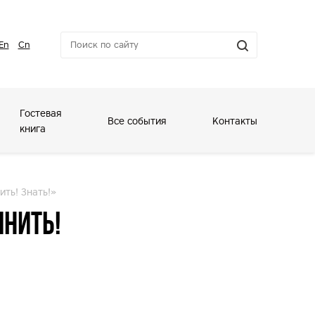
En
Cn
Гостевая
Все события
Контакты
книга
ть! Знать!»
нить!