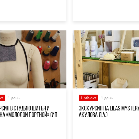
кт
1 день
1 объект
1 день
рсия в студию шитья и
Экскурсия на LILAS MYSTERY
на «Молодой портной» (ИП
Акулова Л.А.)
а А.В.)