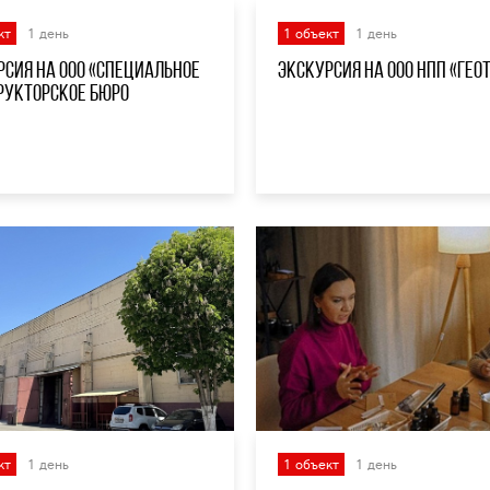
кт
1 день
1 объект
1 день
рсия на ООО «Специальное
Экскурсия на ООО НПП «Гео
рукторское бюро
нагнетателей»
кт
1 день
1 объект
1 день