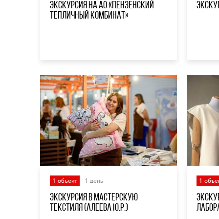
Экскурсия на АО «Пензенский
Экску
тепличный комбинат»
1 объект
1 день
1 объе
Экскурсия в Мастерскую
Экску
текстиля (Алеева Ю.Р.)
лабор
К.П.)