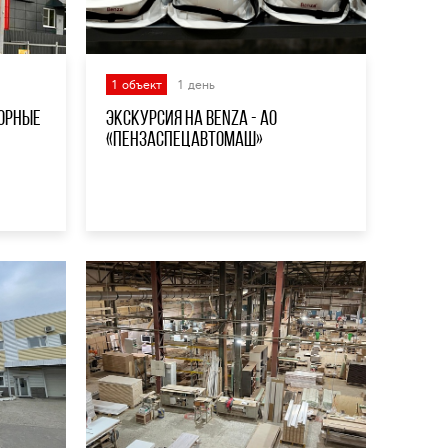
1 объект
1 день
торные
Экскурсия на Benza - АО
«Пензаспецавтомаш»