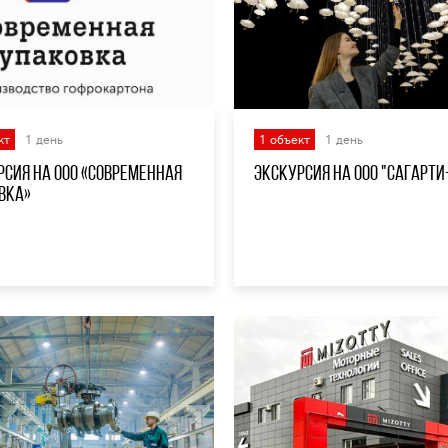
кт
1 день
1 объект
1 день
рсия на ООО «Современная
Экскурсия на ООО "Сагарти
вка»