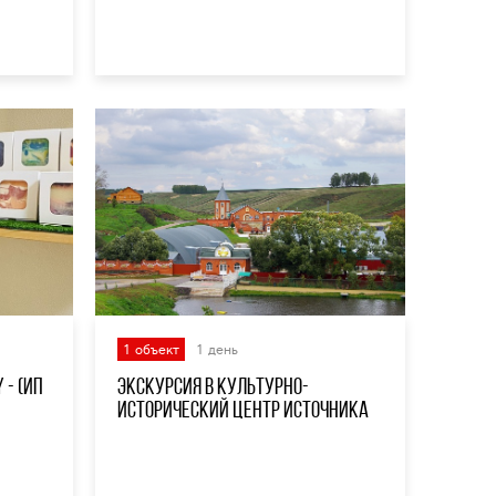
1 объект
1 день
 - (ИП
Экскурсия в культурно-
исторический центр источника
«Музей живой воды - Кувака"