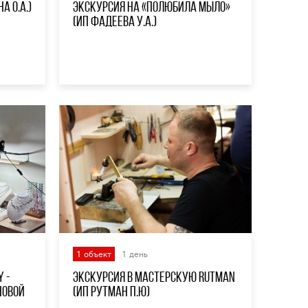
а О.А.)
Экскурсия на «Полюбила мыло»
(ИП Фадеева У.А.)
1 объект
1 день
 -
Экскурсия в Мастерскую RUTMAN
новой
(ИП Рутман П.Ю)