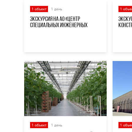
1 объект
1 день
1 объе
Экскурсия на АО «Центр
Экску
специальных инженерных
конст
сооружений»
турбо
1 объект
1 день
1 объе