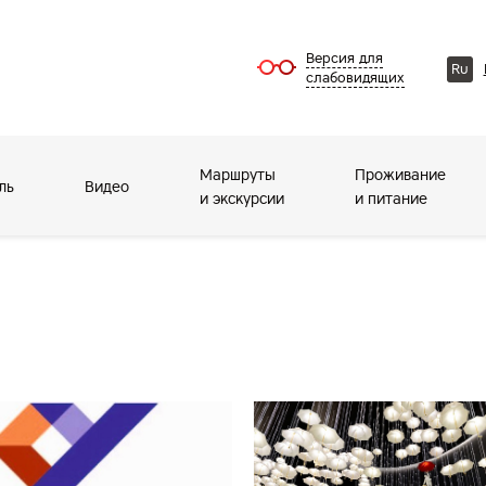
Версия для
Ru
слабовидящих
Маршруты
Проживание
ль
Видео
и экскурсии
и питание