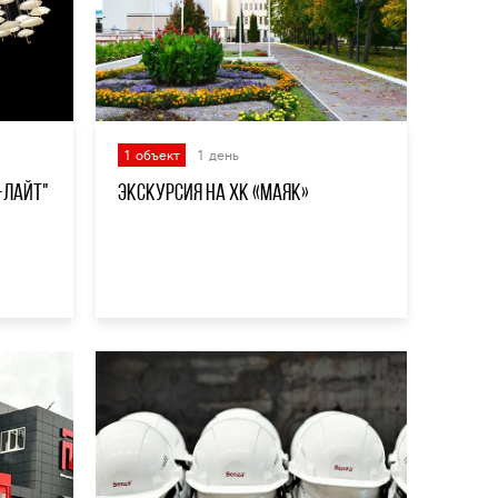
1 объект
1 день
-Лайт"
Экскурсия на ХК «Маяк»