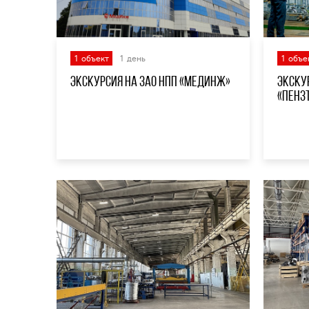
1 объект
1 день
1 объе
Экскурсия на ЗАО НПП «МедИнж»
Экску
«Пенз
«ПТПА