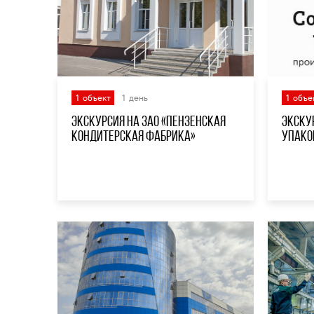
1 объект
1 день
1 объе
Экскурсия на ЗАО «Пензенская
Экску
кондитерская фабрика»
упако