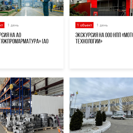
кт
1 день
1 объект
1 день
рсия на АО
Экскурсия на ООО НПП «Мо
тяжпромарматура» (АО
технологии»
»)