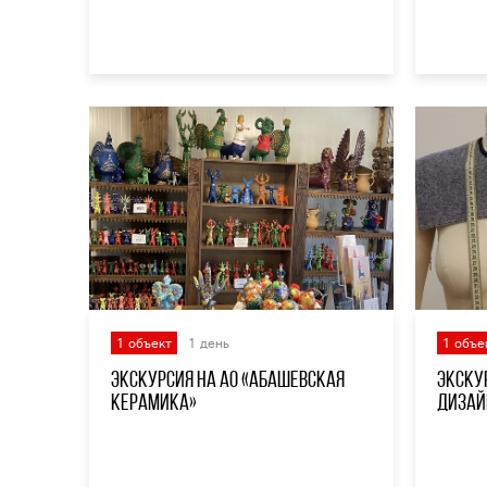
1 объект
1 день
1 объе
Экскурсия на АО «Абашевская
Экску
керамика»
дизай
Кривов