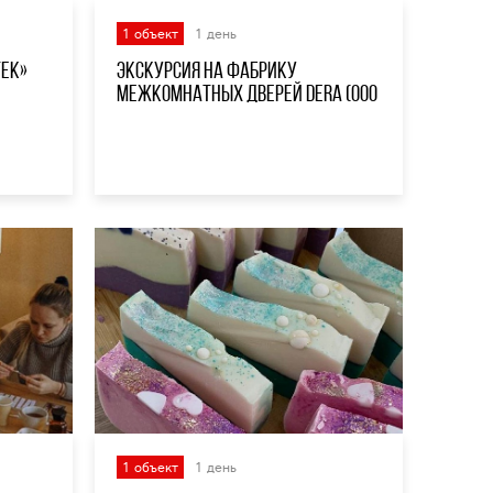
1 объект
1 день
тек»
Экскурсия на Фабрику
межкомнатных дверей DERA (ООО
«ОРТ»)
1 объект
1 день