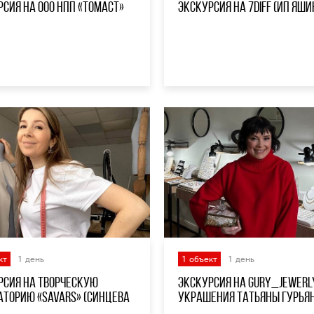
рсия на ООО НПП «ТоМаСт»
Экскурсия на 7DIFF (ИП Яшин
кт
1 день
1 объект
1 день
рсия на Творческую
Экскурсия на Gury_jewerly
аторию «Savars» (Синцева
украшения Татьяны Гурья